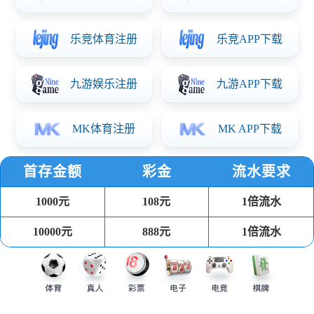
2026-06-09 14:02
39 次阅读
首页
/
体育资讯
在NBA交易市场持续发酵的背景下，ESPN多位资深分
析师近日联合爆料，抛出重磅消息：密尔沃基雄鹿队
的当家球星“字母哥”扬尼斯·阿德托昆博，已私下将迈
阿密热火列为最心仪的下家。这则消息犹如一颗炸弹
投入平静的湖面，瞬间引爆了联盟内外的讨论。据知
情人士透露，热火管理层不仅对此流言保持高度关
注，甚至被认为已备好交易筹码，只待时机成熟。这
起潜在的超级球星转会，正从流言逐步走向现实。
字母哥为何对迈阿密情有独钟？