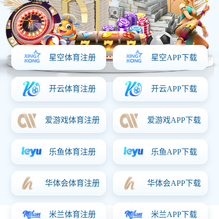
ESPN大腕点名 字母哥想去迈阿密
热火筹码已备好