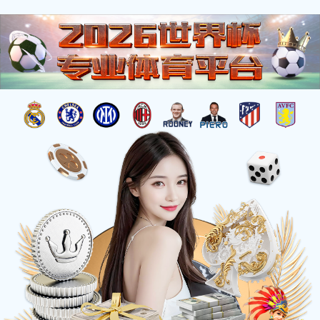
注册入口
极速响应